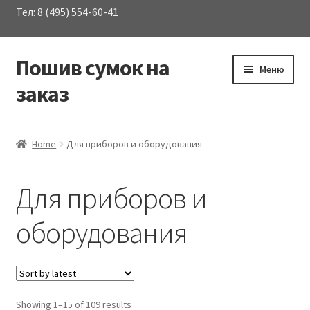
Тел: 8 (495) 554-60-41
Пошив сумок на
Перейти
Перейти
Меню
к
к
заказ
навигации
содержимому
Развер
Каталог сумок
вложен
Home
Для приборов и оборудования
меню
Аптечки
Для приборов и
Для инструментов
оборудования
Развер
Для приборов и оборудования
вложен
меню
Портфели
Развер
Showing 1–15 of 109 results
Рюкзаки