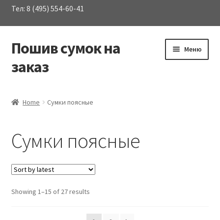
Тел: 8 (495) 554-60-41
Пошив сумок на
Перейти
Перейти
Меню
к
к
заказ
навигации
содержимому
Развер
Каталог сумок
вложен
Home
Сумки поясные
меню
Аптечки
Сумки поясные
Для инструментов
Развер
Для приборов и оборудования
вложен
меню
Showing 1–15 of 27 results
Портфели
Развер
Рюкзаки