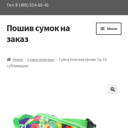
Тел: 8 (495) 554-60-41
Пошив сумок на
Перейти
Перейти
Меню
к
к
заказ
навигации
содержимому
Развер
Каталог сумок
вложен
Home
Сумки поясные
Сумка поясная промо Sp-15
меню
сублимация
О Компании
Услуги
Материалы
Контакты