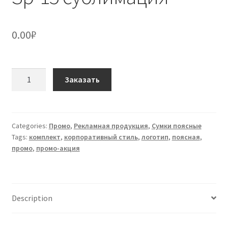
0.00
₽
Сумка
Заказать
поясная
промо
Sp-
15
Categories:
Промо
,
Рекламная продукция
,
Сумки поясные
Tags:
комплект
,
корпоративный стиль
,
логотип
,
поясная
,
сублимация
промо
,
промо-акция
quantity
Description