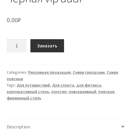
0.00
₽
Сумка
Заказать
поясная
S-
16
чёрная
Categories:
Рекламная продукция
,
Сумки городские
,
Сумки
поясные
vip
Tags:
Для путешествий
,
Для спорта
,
для фитнеса
,
audi
корпоративный стиль
,
логотип
,
повседневный
,
поясная
,
quantity
фирменный стиль
Description