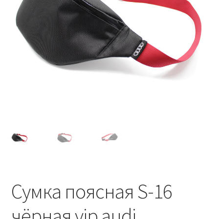
Сумка поясная S-16
чёрная vip audi