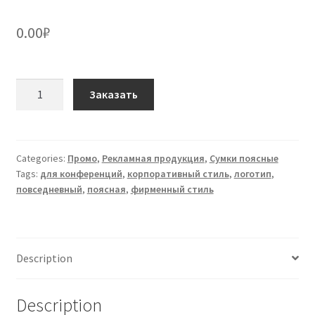
0.00
₽
Сумка
Заказать
поясная
S-
10
жёлтая
Categories:
Промо
,
Рекламная продукция
,
Сумки поясные
Tags:
для конференций
,
корпоративный стиль
,
логотип
,
промо
повседневный
,
поясная
,
фирменный стиль
quantity
Description
Description