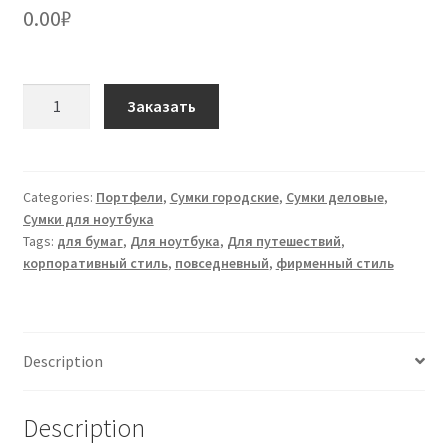
0.00
₽
Портфель
Заказать
S-
08
черный
quantity
Categories:
Портфели
,
Сумки городские
,
Сумки деловые
,
Сумки для ноутбука
Tags:
для бумаг
,
Для ноутбука
,
Для путешествий
,
корпоративный стиль
,
повседневный
,
фирменный стиль
Description
Description