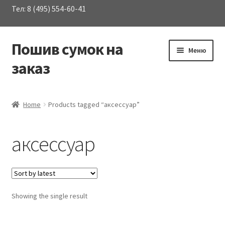
Тел: 8 (495) 554-60-41
Пошив сумок на
Перейти
Перейти
Меню
к
к
заказ
навигации
содержимому
Развер
Каталог сумок
вложен
Home
Products tagged “аксессуар”
меню
О Компании
аксессуар
Услуги
Материалы
Showing the single result
Контакты