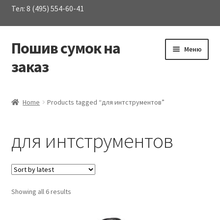
Тел: 8 (495) 554-60-41
Пошив сумок на
Перейти
Перейти
Меню
к
к
заказ
навигации
содержимому
Развер
Каталог сумок
вложен
Home
Products tagged “для интструментов”
меню
О Компании
для интструментов
Услуги
Материалы
Showing all 6 results
Контакты