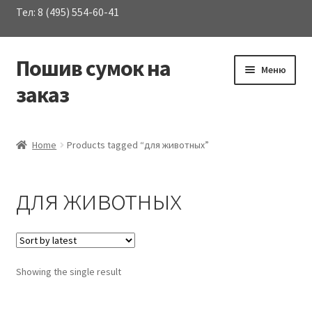
Тел: 8 (495) 554-60-41
Пошив сумок на
Перейти
Перейти
Меню
к
к
заказ
навигации
содержимому
Развер
Каталог сумок
вложен
Home
Products tagged “для животных”
меню
О Компании
для животных
Услуги
Материалы
Showing the single result
Контакты