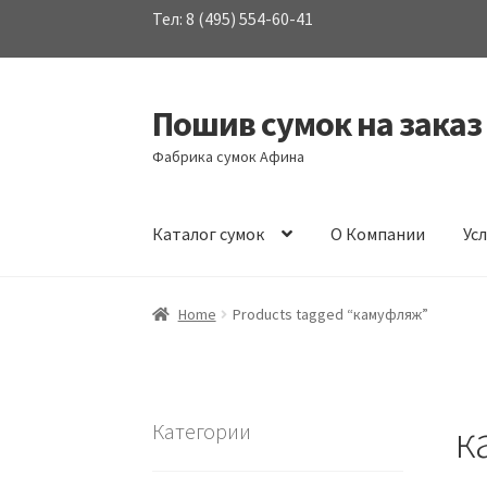
Тел: 8 (495) 554-60-41
Пошив сумок на заказ
Перейти
Перейти
к
к
Фабрика сумок Афина
навигации
содержимому
Каталог сумок
О Компании
Ус
Home
Products tagged “камуфляж”
к
Категории