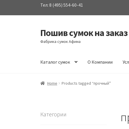
Тел: 8 (495) 554-60-41
Пошив сумок на заказ
Перейти
Перейти
к
к
Фабрика сумок Афина
навигации
содержимому
Каталог сумок
О Компании
Ус
Home
Products tagged “прочный”
п
Категории