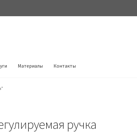
луги
Материалы
Контакты
а”
егулируемая ручка