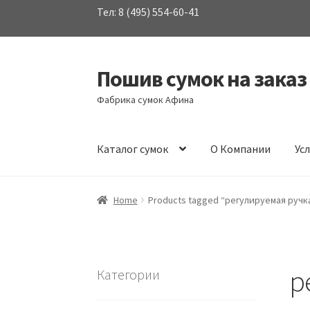
Тел: 8 (495) 554-60-41
Пошив сумок на заказ
Перейти
Перейти
к
к
Фабрика сумок Афина
навигации
содержимому
Каталог сумок
О Компании
Ус
Home
Products tagged “регулируемая ручк
р
Категории