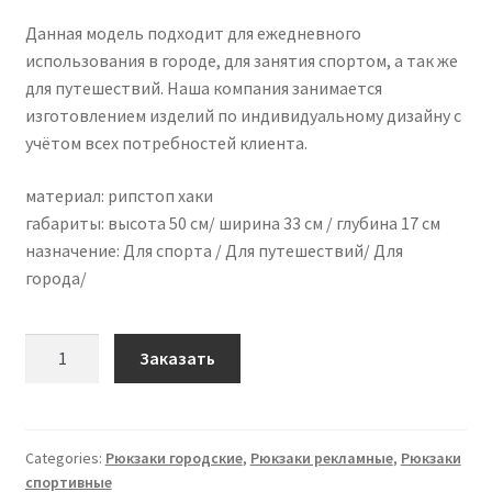
Данная модель подходит для ежедневного
использования в городе, для занятия спортом, а так же
для путешествий. Наша компания занимается
изготовлением изделий по индивидуальному дизайну с
учётом всех потребностей клиента.
материал: рипстоп хаки
габариты: высота 50 см/ ширина 33 см / глубина 17 см
назначение: Для спорта / Для путешествий/ Для
города/
Рюкзак
Заказать
скрутка
R-
37
quantity
Categories:
Рюкзаки городские
,
Рюкзаки рекламные
,
Рюкзаки
спортивные