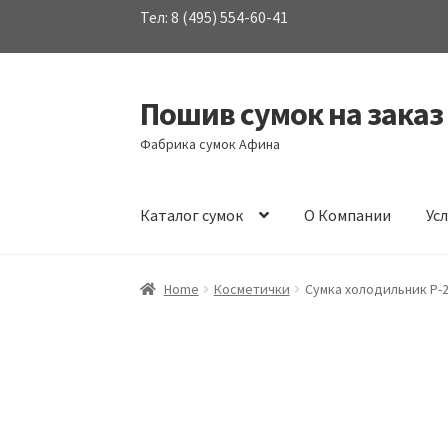
Тел: 8 (495) 554-60-41
Пошив сумок на заказ
Перейти
Перейти
к
к
Фабрика сумок Афина
навигации
содержимому
Каталог сумок
О Компании
Ус
Home
Косметички
Сумка холодильник P-