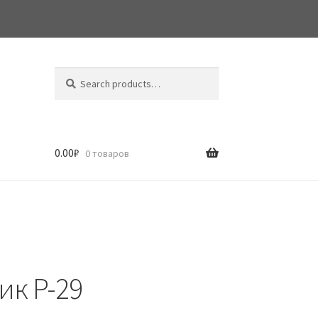
Search
Search
for:
0.00
₽
0 товаров
ик P-29