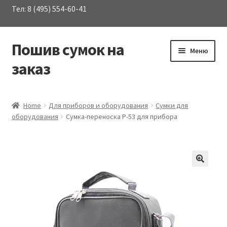
Тел: 8 (495) 554-60-41
Пошив сумок на
Перейти
Перейти
Меню
к
к
заказ
навигации
содержимому
Развер
Каталог сумок
вложен
Home
Для приборов и оборудования
Сумки для
меню
оборудования
Сумка-переноска P-53 для прибора
О Компании
Услуги
Материалы
Контакты