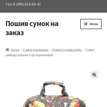
Тел: 8 (495) 554-60-41
Пошив сумок на
Перейти
Перейти
Меню
к
к
заказ
навигации
содержимому
Развер
Каталог сумок
вложен
Home
Сумки дорожные
Сумки ручная кладь
Сумка
меню
универсальная S-01 коричневая
О Компании
Услуги
Материалы
Контакты