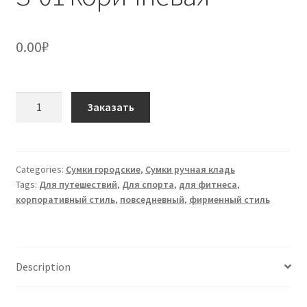
0.00
₽
Сумка
Заказать
универсальная
S-
01
коричневая
Categories:
Сумки городские
,
Сумки ручная кладь
Tags:
Для путешествий
,
Для спорта
,
для фитнеса
,
quantity
корпоративный стиль
,
повседневный
,
фирменный стиль
Description