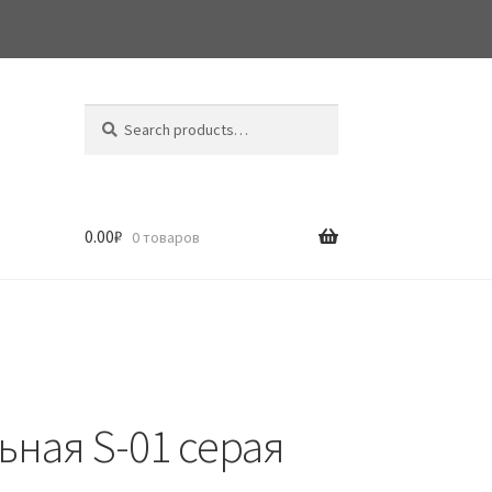
Search
Search
for:
0.00
₽
0 товаров
ьная S-01 серая