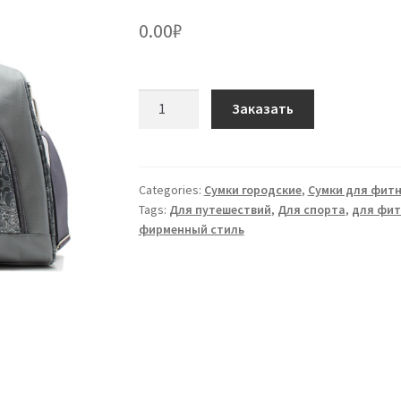
0.00
₽
Сумка
Заказать
универсальная
S-
01
серая
Categories:
Сумки городские
,
Сумки для фит
Tags:
Для путешествий
,
Для спорта
,
для фит
quantity
фирменный стиль