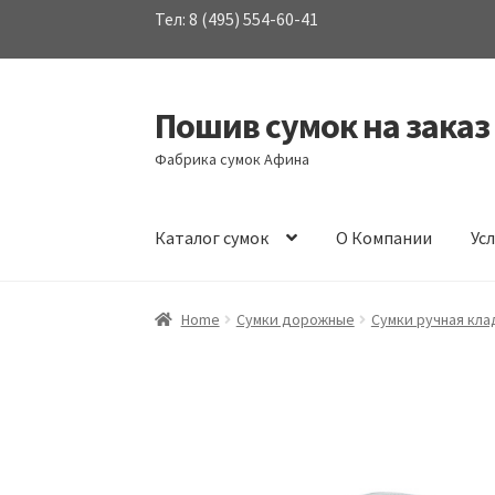
Тел: 8 (495) 554-60-41
Пошив сумок на заказ
Перейти
Перейти
к
к
Фабрика сумок Афина
навигации
содержимому
Каталог сумок
О Компании
Ус
Home
Сумки дорожные
Сумки ручная кла