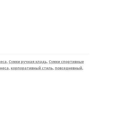
неса
,
Сумки ручная кладь
,
Сумки спортивные
неса
,
корпоративный стиль
,
повседневный
,