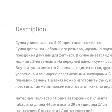
Description
Сумка универсальная S-01 принтованная чёрная
Сумка дорожная небольшого размера, идеально подхо
поездок на дачу или для фитнеса. В сумке имеется о
молнии с 2-мя замками. На передней панели сумки ра
Внутри сумки имеются 2 кармана, один из сетки, дру
уплотнено и защищено пластиковыми накладками. В
плечевой ремень. На заказ можно изготовить сумку 
логотипа. Так же мы можем изготовить ткань по инд
материал: Полиэстр / Принт авторский от клиента
габариты: длина 44 см/ высота 29 см / ширина 27 см
назначение: Для спорта / Для путешествий