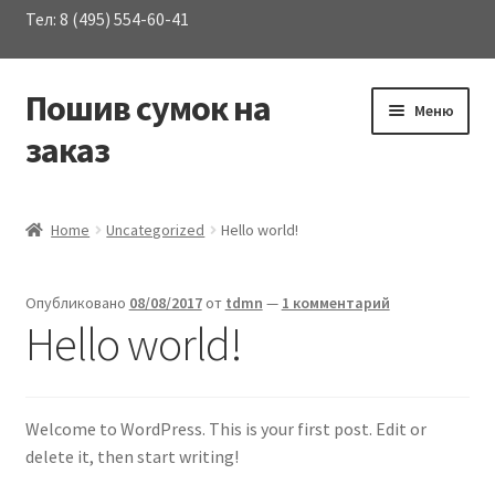
Тел: 8 (495) 554-60-41
Пошив сумок на
Перейти
Перейти
Меню
к
к
заказ
навигации
содержимому
Развер
Каталог сумок
вложен
Home
Uncategorized
Hello world!
меню
О Компании
Опубликовано
08/08/2017
от
tdmn
—
1 комментарий
Услуги
Hello world!
Материалы
Welcome to WordPress. This is your first post. Edit or
Контакты
delete it, then start writing!