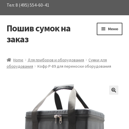
Тел: 8 (495) 554-60-41
Пошив сумок на
Перейти
Перейти
Меню
к
к
заказ
навигации
содержимому
Развер
Каталог сумок
вложен
Home
Для приборов и оборудования
Сумки для
меню
оборудования
Кофр P-89 для переноски оборудования
О Компании
Услуги
Материалы
Контакты