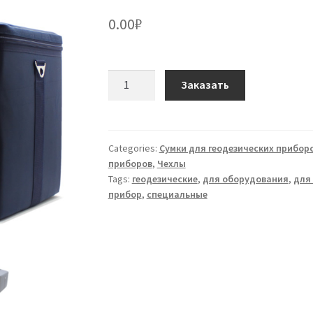
0.00
₽
Сумка
Заказать
кофр
P-
15
для
Categories:
Сумки для геодезических прибор
приборов
,
Чехлы
приборов
Tags:
геодезические
,
для оборудования
,
для
quantity
прибор
,
специальные