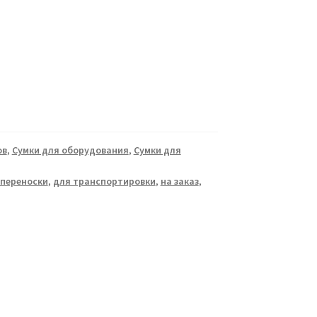
ов
,
Сумки для оборудования
,
Сумки для
 переноски
,
для транспортировки
,
на заказ
,