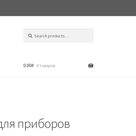
Search
Search
for:
0.00
₽
0 товаров
 для приборов