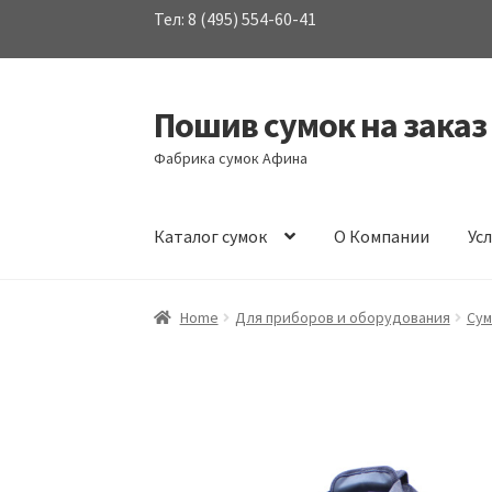
Тел: 8 (495) 554-60-41
Пошив сумок на заказ
Перейти
Перейти
к
к
Фабрика сумок Афина
навигации
содержимому
Каталог сумок
О Компании
Ус
Home
Для приборов и оборудования
Сум