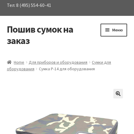
Тел: 8 (495) 554-60-41
Пошив сумок на
Перейти
Перейти
Меню
к
к
заказ
навигации
содержимому
Развер
Каталог сумок
вложен
Home
Для приборов и оборудования
Сумки для
меню
оборудования
Сумка P-14 для оборудования
О Компании
Услуги
Материалы
Контакты