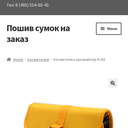
Тел: 8 (495) 554-60-41
Пошив сумок на
Перейти
Перейти
Меню
к
к
заказ
навигации
содержимому
Развер
Каталог сумок
вложен
Home
Косметички
Косметичка органайзер K-04
меню
О Компании
Услуги
Материалы
Контакты