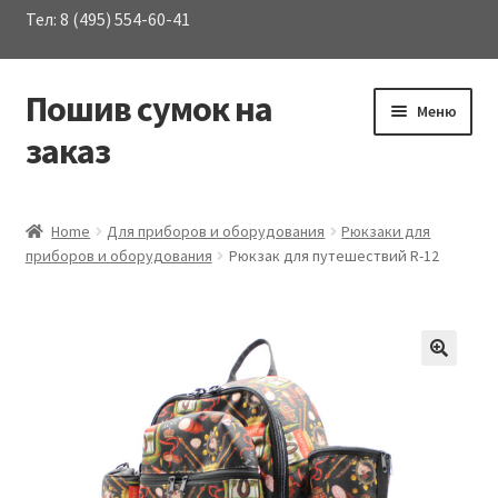
Тел: 8 (495) 554-60-41
Пошив сумок на
Перейти
Перейти
Меню
к
к
заказ
навигации
содержимому
Развер
Каталог сумок
вложен
Home
Для приборов и оборудования
Рюкзаки для
меню
приборов и оборудования
Рюкзак для путешествий R-12
О Компании
Услуги
Материалы
Контакты