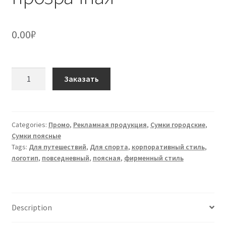
0.00
₽
Сумка
Заказать
поясная
S-
06
прозрачная
Categories:
Промо
,
Рекламная продукция
,
Сумки городские
,
Сумки поясные
quantity
Tags:
Для путешествий
,
Для спорта
,
корпоративный стиль
,
логотип
,
повседневный
,
поясная
,
фирменный стиль
Description