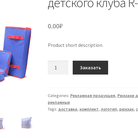
детского клуба R
0.00
₽
Product short description.
Ранец
Заказать
и
набор
кофров
для
Categories:
Рекламная продукция
,
Рюкзаки д
рекламные
детского
Tags:
доставка
,
комплект
,
логотип
,
рюкзак
,
клуба
R-
23
quantity