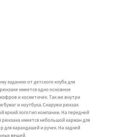
му заданию от детского клуба для
 рюкзаке имеется одно основное
кофров и косметичек. Так же внутри
 бумаг и ноутбука. Снаружи рюкзак
ой яркий логотип компании. На передней
ти рюкзака имеется небольшой карман для
 для карандашей и ручек. На задней
чных вещей.