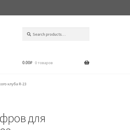
Search
Search
for:
0.00
₽
0 товаров
ого клуба R-23
офров для