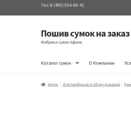
Тел: 8 (495) 554-60-41
Пошив сумок на заказ
Перейти
Перейти
к
к
Фабрика сумок Афина
навигации
содержимому
Каталог сумок
О Компании
Ус
Home
Для приборов и оборудования
Рюк