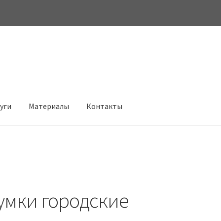
луги
Материалы
Контакты
умки городские