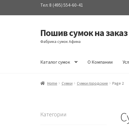
Тел: 8 (495) 554-60-41
Пошив сумок на заказ
Перейти
Перейти
к
к
Фабрика сумок Афина
навигации
содержимому
Каталог сумок
О Компании
Ус
Home
Сумки
Сумки городские
Page 2
С
Категории