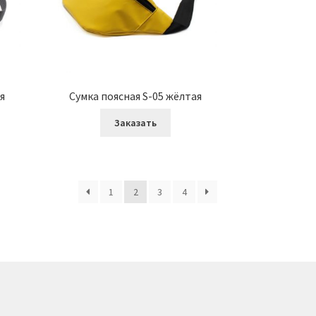
я
Сумка поясная S-05 жёлтая
Заказать
1
2
3
4