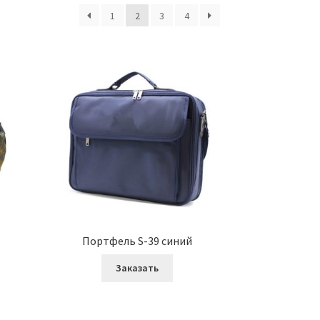
1
2
3
4
Портфель S-39 синий
Заказать