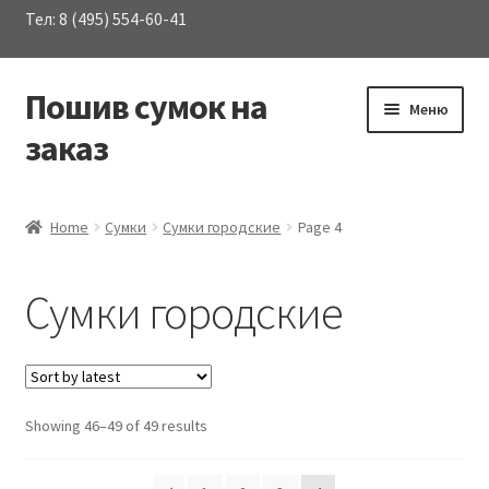
Тел: 8 (495) 554-60-41
Пошив сумок на
Перейти
Перейти
Меню
к
к
заказ
навигации
содержимому
Развер
Каталог сумок
вложен
Home
Сумки
Сумки городские
Page 4
меню
Аптечки
Сумки городские
Для инструментов
Развер
Для приборов и оборудования
вложен
меню
Showing 46–49 of 49 results
Портфели
Развер
Рюкзаки